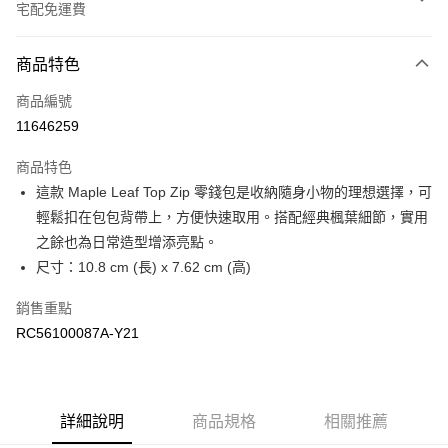
宅配免運費
付款方式
商品特色
信用卡一次付款
商品編號
信用卡分期付款
11646259
3 期 0 利率 每期
NT$393
21家銀行
商品特色
6 期 0 利率 每期
NT$196
21家銀行
合作金庫商業銀行
第一商業銀行
這款 Maple Leaf Top Zip 零錢包是收納隨身小物的理想選擇，可
華南商業銀行
彰化商業銀行
合作金庫商業銀行
第一商業銀行
LINE Pay
輕鬆扣在包包背帶上，方便快速取用。搭配經典楓葉細節，實用
上海商業儲蓄銀行
台北富邦商業銀行
華南商業銀行
彰化商業銀行
國泰世華商業銀行
兆豐國際商業銀行
之餘也為日常造型增添亮點。
Apple Pay
上海商業儲蓄銀行
台北富邦商業銀行
臺灣中小企業銀行
台中商業銀行
尺寸：10.8 cm (長) x 7.62 cm (高)
國泰世華商業銀行
兆豐國際商業銀行
匯豐（台灣）商業銀行
華泰商業銀行
街口支付
臺灣中小企業銀行
台中商業銀行
聯邦商業銀行
遠東國際商業銀行
銷售重點
匯豐（台灣）商業銀行
華泰商業銀行
元大商業銀行
永豐商業銀行
RC56100087A-Y21
聯邦商業銀行
遠東國際商業銀行
運送方式
玉山商業銀行
星展（台灣）商業銀行
元大商業銀行
永豐商業銀行
台新國際商業銀行
中國信託商業銀行
限時免運活動
玉山商業銀行
星展（台灣）商業銀行
台灣樂天信用卡公司
免運費
台新國際商業銀行
中國信託商業銀行
台灣樂天信用卡公司
詳細說明
商品規格
相關推薦
限時運費優惠-離島