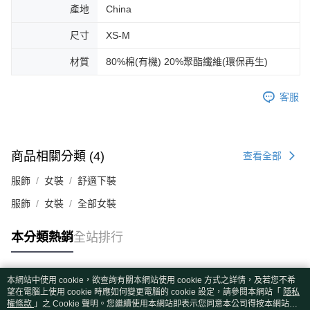
產地
China
尺寸
XS-M
材質
80%棉(有機) 20%聚酯纖維(環保再生)
客服
商品相關分類 (4)
查看全部
服飾
女裝
舒適下裝
服飾
女裝
全部女裝
本分類熱銷
全站排行
本網站中使用 cookie，欲查詢有關本網站使用 cookie 方式之詳情，及若您不希
熱門標籤
望在電腦上使用 cookie 時應如何變更電腦的 cookie 設定，請參閱本網站「
隱私
權條款
」之 Cookie 聲明。您繼續使用本網站即表示您同意本公司得按本網站使