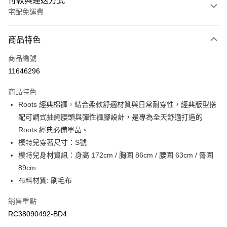
付款與運送方式
宅配免運費
付款方式
商品特色
信用卡一次付款
商品編號
信用卡分期付款
11646296
3 期 0 利率 每期
NT$576
21家銀行
商品特色
6 期 0 利率 每期
NT$288
21家銀行
合作金庫商業銀行
第一商業銀行
Roots 經典棉褲，結合柔軟舒適材質與日常耐穿性，經典版型搭
華南商業銀行
彰化商業銀行
合作金庫商業銀行
第一商業銀行
LINE Pay
配可調式抽繩腰頭與彈性褲腳設計，是專為全天舒適打造的
上海商業儲蓄銀行
台北富邦商業銀行
華南商業銀行
彰化商業銀行
國泰世華商業銀行
兆豐國際商業銀行
Roots 經典必備單品。
Apple Pay
上海商業儲蓄銀行
台北富邦商業銀行
臺灣中小企業銀行
台中商業銀行
模特兒穿著尺寸：S號
國泰世華商業銀行
兆豐國際商業銀行
匯豐（台灣）商業銀行
華泰商業銀行
街口支付
臺灣中小企業銀行
台中商業銀行
模特兒身材資訊：身高 172cm / 胸圍 86cm / 腰圍 63cm / 臀圍
聯邦商業銀行
遠東國際商業銀行
匯豐（台灣）商業銀行
華泰商業銀行
89cm
元大商業銀行
永豐商業銀行
聯邦商業銀行
遠東國際商業銀行
運送方式
布料材質: 刷毛布
玉山商業銀行
星展（台灣）商業銀行
元大商業銀行
永豐商業銀行
台新國際商業銀行
中國信託商業銀行
限時免運活動
玉山商業銀行
星展（台灣）商業銀行
銷售重點
台灣樂天信用卡公司
免運費
台新國際商業銀行
中國信託商業銀行
RC38090492-BD4
台灣樂天信用卡公司
限時運費優惠-離島