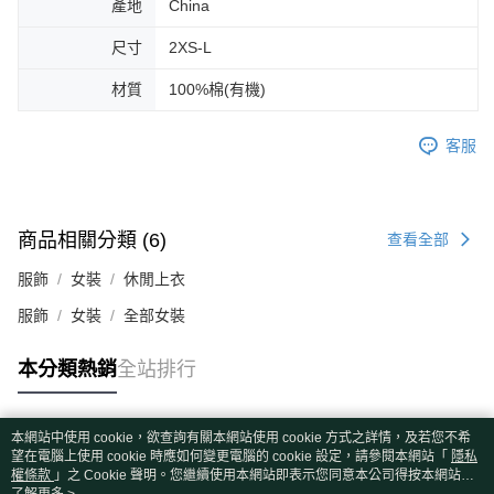
產地
China
尺寸
2XS-L
材質
100%棉(有機)
客服
商品相關分類 (6)
查看全部
服飾
女裝
休閒上衣
服飾
女裝
全部女裝
本分類熱銷
全站排行
本網站中使用 cookie，欲查詢有關本網站使用 cookie 方式之詳情，及若您不希
熱門標籤
望在電腦上使用 cookie 時應如何變更電腦的 cookie 設定，請參閱本網站「
隱私
權條款
」之 Cookie 聲明。您繼續使用本網站即表示您同意本公司得按本網站使