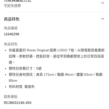
付款與運送方式
宅配免運費
付款方式
商品特色
信用卡一次付款
商品編號
信用卡分期付款
11646298
3 期 0 利率 每期
NT$316
21家銀行
商品特色
6 期 0 利率 每期
NT$158
21家銀行
合作金庫商業銀行
第一商業銀行
你最喜愛的 Roots Original 經典 LOGO T恤，以微寬鬆剪裁重新
華南商業銀行
彰化商業銀行
合作金庫商業銀行
第一商業銀行
LINE Pay
詮釋，柔軟舒適、透氣好穿，是從早到晚都想穿上的日常百搭首
上海商業儲蓄銀行
台北富邦商業銀行
華南商業銀行
彰化商業銀行
國泰世華商業銀行
兆豐國際商業銀行
選。
Apple Pay
上海商業儲蓄銀行
台北富邦商業銀行
臺灣中小企業銀行
台中商業銀行
模特兒穿著尺寸：S號
國泰世華商業銀行
兆豐國際商業銀行
匯豐（台灣）商業銀行
華泰商業銀行
街口支付
臺灣中小企業銀行
台中商業銀行
模特兒身材資訊：身高 172cm / 胸圍 86cm / 腰圍 63cm / 臀圍
聯邦商業銀行
遠東國際商業銀行
匯豐（台灣）商業銀行
華泰商業銀行
89cm
元大商業銀行
永豐商業銀行
聯邦商業銀行
遠東國際商業銀行
運送方式
布料材質: 單面布
玉山商業銀行
星展（台灣）商業銀行
元大商業銀行
永豐商業銀行
台新國際商業銀行
中國信託商業銀行
限時免運活動
玉山商業銀行
星展（台灣）商業銀行
銷售重點
台灣樂天信用卡公司
免運費
台新國際商業銀行
中國信託商業銀行
RC38031246-493
台灣樂天信用卡公司
限時運費優惠-離島