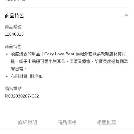
付款方式
商品特色
信用卡一次付款
商品編號
信用卡分期付款
11646313
3 期 0 利率 每期
NT$516
21家銀行
商品特色
6 期 0 利率 每期
NT$258
21家銀行
合作金庫商業銀行
第一商業銀行
萌度爆表的單品！Cozy Love Bear 連帽外套以柔軟親膚材質打
華南商業銀行
彰化商業銀行
合作金庫商業銀行
第一商業銀行
LINE Pay
造，帽子上點綴可愛小熊耳朵，溫暖又療癒，陪寶貝度過每個溫
上海商業儲蓄銀行
台北富邦商業銀行
華南商業銀行
彰化商業銀行
國泰世華商業銀行
兆豐國際商業銀行
馨日常。
Apple Pay
上海商業儲蓄銀行
台北富邦商業銀行
臺灣中小企業銀行
台中商業銀行
布料材質: 刷毛布
國泰世華商業銀行
兆豐國際商業銀行
匯豐（台灣）商業銀行
華泰商業銀行
街口支付
臺灣中小企業銀行
台中商業銀行
聯邦商業銀行
遠東國際商業銀行
銷售重點
匯豐（台灣）商業銀行
華泰商業銀行
元大商業銀行
永豐商業銀行
RC32030267-CJ2
聯邦商業銀行
遠東國際商業銀行
運送方式
玉山商業銀行
星展（台灣）商業銀行
元大商業銀行
永豐商業銀行
台新國際商業銀行
中國信託商業銀行
限時免運活動
玉山商業銀行
星展（台灣）商業銀行
台灣樂天信用卡公司
免運費
台新國際商業銀行
中國信託商業銀行
台灣樂天信用卡公司
詳細說明
商品規格
相關推薦
限時運費優惠-離島
每筆NT$100