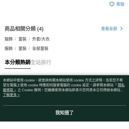
客服
商品相關分類 (4)
查看全部
服飾
童裝
外套/大衣
服飾
童裝
全部童裝
本分類熱銷
全站排行
本網站中使用 cookie，欲查詢有關本網站使用 cookie 方式之詳情，及若您不希
熱門標籤
望在電腦上使用 cookie 時應如何變更電腦的 cookie 設定，請參閱本網站「
隱私
權條款
」之 Cookie 聲明。您繼續使用本網站即表示您同意本公司得按本網站使
用條款之 Cookie 聲明使用 cookie。
了解更多 >
我知道了