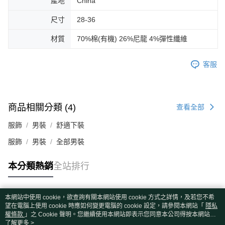
產地
China
尺寸
28-36
材質
70%棉(有機) 26%尼龍 4%彈性纖維
客服
商品相關分類 (4)
查看全部
服飾
男裝
舒適下裝
服飾
男裝
全部男裝
本分類熱銷
全站排行
本網站中使用 cookie，欲查詢有關本網站使用 cookie 方式之詳情，及若您不希
熱門標籤
望在電腦上使用 cookie 時應如何變更電腦的 cookie 設定，請參閱本網站「
隱私
權條款
」之 Cookie 聲明。您繼續使用本網站即表示您同意本公司得按本網站使
用條款之 Cookie 聲明使用 cookie。
了解更多 >