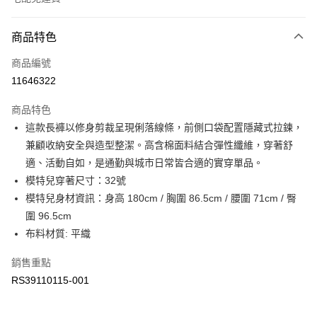
付款方式
商品特色
信用卡一次付款
商品編號
信用卡分期付款
11646322
3 期 0 利率 每期
NT$836
21家銀行
商品特色
6 期 0 利率 每期
NT$418
21家銀行
合作金庫商業銀行
第一商業銀行
這款長褲以修身剪裁呈現俐落線條，前側口袋配置隱藏式拉鍊，
華南商業銀行
彰化商業銀行
合作金庫商業銀行
第一商業銀行
LINE Pay
兼顧收納安全與造型整潔。高含棉面料結合彈性纖維，穿著舒
上海商業儲蓄銀行
台北富邦商業銀行
華南商業銀行
彰化商業銀行
國泰世華商業銀行
兆豐國際商業銀行
適、活動自如，是通勤與城市日常皆合適的實穿單品。
Apple Pay
上海商業儲蓄銀行
台北富邦商業銀行
臺灣中小企業銀行
台中商業銀行
模特兒穿著尺寸：32號
國泰世華商業銀行
兆豐國際商業銀行
匯豐（台灣）商業銀行
華泰商業銀行
街口支付
臺灣中小企業銀行
台中商業銀行
模特兒身材資訊：身高 180cm / 胸圍 86.5cm / 腰圍 71cm / 臀
聯邦商業銀行
遠東國際商業銀行
匯豐（台灣）商業銀行
華泰商業銀行
圍 96.5cm
元大商業銀行
永豐商業銀行
聯邦商業銀行
遠東國際商業銀行
運送方式
布料材質: 平織
玉山商業銀行
星展（台灣）商業銀行
元大商業銀行
永豐商業銀行
台新國際商業銀行
中國信託商業銀行
限時免運活動
玉山商業銀行
星展（台灣）商業銀行
銷售重點
台灣樂天信用卡公司
免運費
台新國際商業銀行
中國信託商業銀行
RS39110115-001
台灣樂天信用卡公司
限時運費優惠-離島
每筆NT$100