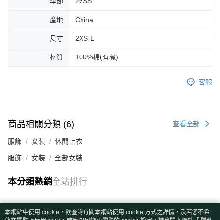
季節
26SS
產地
China
尺寸
2XS-L
材質
100%棉(有機)
客服
商品相關分類 (6)
查看全部
服飾
女裝
休閒上衣
服飾
女裝
全部女裝
本分類熱銷
全站排行
本網站中使用 cookie，欲查詢有關本網站使用 cookie 方式之詳情，及若您不希
熱門標籤