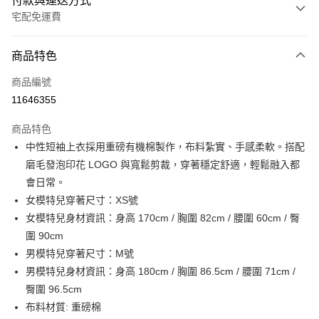
付款與運送方式
宅配免運費
付款方式
商品特色
信用卡一次付款
商品編號
信用卡分期付款
11646355
3 期 0 利率 每期
NT$436
21家銀行
商品特色
6 期 0 利率 每期
NT$218
21家銀行
合作金庫商業銀行
第一商業銀行
中性短袖上衣採用重磅有機棉製作，布料紮實、手感柔軟。搭配
華南商業銀行
彰化商業銀行
合作金庫商業銀行
第一商業銀行
LINE Pay
磨毛發泡印花 LOGO 與寬鬆剪裁，穿著穩定舒適，輕鬆融入都
上海商業儲蓄銀行
台北富邦商業銀行
華南商業銀行
彰化商業銀行
國泰世華商業銀行
兆豐國際商業銀行
會日常。
Apple Pay
上海商業儲蓄銀行
台北富邦商業銀行
臺灣中小企業銀行
台中商業銀行
女模特兒穿著尺寸：XS號
國泰世華商業銀行
兆豐國際商業銀行
匯豐（台灣）商業銀行
華泰商業銀行
街口支付
臺灣中小企業銀行
台中商業銀行
女模特兒身材資訊：身高 170cm / 胸圍 82cm / 腰圍 60cm / 臀
聯邦商業銀行
遠東國際商業銀行
匯豐（台灣）商業銀行
華泰商業銀行
圍 90cm
元大商業銀行
永豐商業銀行
聯邦商業銀行
遠東國際商業銀行
運送方式
男模特兒穿著尺寸：M號
玉山商業銀行
星展（台灣）商業銀行
元大商業銀行
永豐商業銀行
男模特兒身材資訊：身高 180cm / 胸圍 86.5cm / 腰圍 71cm /
台新國際商業銀行
中國信託商業銀行
限時免運活動
玉山商業銀行
星展（台灣）商業銀行
台灣樂天信用卡公司
臀圍 96.5cm
免運費
台新國際商業銀行
中國信託商業銀行
布料材質: 重磅棉
台灣樂天信用卡公司
限時運費優惠-離島