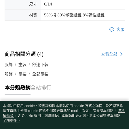
尺寸
6/14
材質
53%棉 39%聚酯纖維 8%彈性纖維
客服
商品相關分類 (4)
查看全部
服飾
童裝
舒適下裝
服飾
童裝
全部童裝
本分類熱銷
全站排行
本網站中使用 cookie，欲查詢有關本網站使用 cookie 方式之詳情，及若您不希
熱門標籤
望在電腦上使用 cookie 時應如何變更電腦的 cookie 設定，請參閱本網站「
隱私
權條款
」之 Cookie 聲明。您繼續使用本網站即表示您同意本公司得按本網站使
用條款之 Cookie 聲明使用 cookie。
了解更多 >