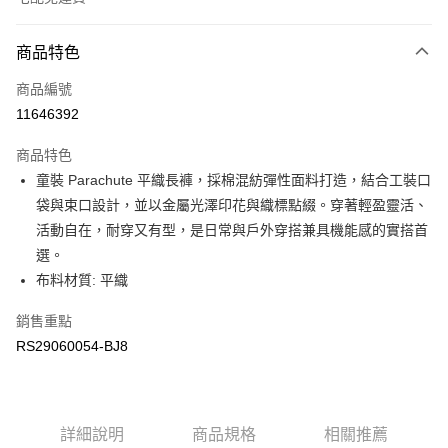
付款方式
商品特色
信用卡一次付款
商品編號
信用卡分期付款
11646392
3 期 0 利率 每期
NT$476
21家銀行
商品特色
6 期 0 利率 每期
NT$238
21家銀行
合作金庫商業銀行
第一商業銀行
童裝 Parachute 平織長褲，採棉混紡彈性面料打造，結合工裝口
華南商業銀行
彰化商業銀行
合作金庫商業銀行
第一商業銀行
LINE Pay
袋與束口設計，並以金屬光澤印花與織標點綴。穿著輕盈靈活、
上海商業儲蓄銀行
台北富邦商業銀行
華南商業銀行
彰化商業銀行
國泰世華商業銀行
兆豐國際商業銀行
活動自在，耐穿又有型，是日常與戶外穿搭兼具機能感的實搭首
Apple Pay
上海商業儲蓄銀行
台北富邦商業銀行
臺灣中小企業銀行
台中商業銀行
選。
國泰世華商業銀行
兆豐國際商業銀行
匯豐（台灣）商業銀行
華泰商業銀行
街口支付
臺灣中小企業銀行
台中商業銀行
布料材質: 平織
聯邦商業銀行
遠東國際商業銀行
匯豐（台灣）商業銀行
華泰商業銀行
元大商業銀行
永豐商業銀行
銷售重點
聯邦商業銀行
遠東國際商業銀行
運送方式
玉山商業銀行
星展（台灣）商業銀行
元大商業銀行
永豐商業銀行
RS29060054-BJ8
台新國際商業銀行
中國信託商業銀行
限時免運活動
玉山商業銀行
星展（台灣）商業銀行
台灣樂天信用卡公司
免運費
台新國際商業銀行
中國信託商業銀行
台灣樂天信用卡公司
限時運費優惠-離島
詳細說明
商品規格
相關推薦
每筆NT$100