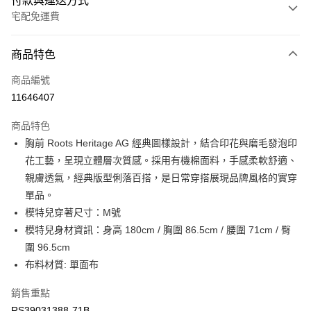
付款與運送方式
宅配免運費
付款方式
商品特色
信用卡一次付款
商品編號
信用卡分期付款
11646407
3 期 0 利率 每期
NT$296
21家銀行
商品特色
6 期 0 利率 每期
NT$148
21家銀行
合作金庫商業銀行
第一商業銀行
胸前 Roots Heritage AG 經典圖樣設計，結合印花與磨毛發泡印
華南商業銀行
彰化商業銀行
合作金庫商業銀行
第一商業銀行
LINE Pay
花工藝，呈現立體層次質感。採用有機棉面料，手感柔軟舒適、
上海商業儲蓄銀行
台北富邦商業銀行
華南商業銀行
彰化商業銀行
國泰世華商業銀行
兆豐國際商業銀行
親膚透氣，經典版型俐落百搭，是日常穿搭展現品牌風格的實穿
Apple Pay
上海商業儲蓄銀行
台北富邦商業銀行
臺灣中小企業銀行
台中商業銀行
單品。
國泰世華商業銀行
兆豐國際商業銀行
匯豐（台灣）商業銀行
華泰商業銀行
街口支付
臺灣中小企業銀行
台中商業銀行
模特兒穿著尺寸：M號
聯邦商業銀行
遠東國際商業銀行
匯豐（台灣）商業銀行
華泰商業銀行
模特兒身材資訊：身高 180cm / 胸圍 86.5cm / 腰圍 71cm / 臀
元大商業銀行
永豐商業銀行
聯邦商業銀行
遠東國際商業銀行
運送方式
圍 96.5cm
玉山商業銀行
星展（台灣）商業銀行
元大商業銀行
永豐商業銀行
布料材質: 單面布
台新國際商業銀行
中國信託商業銀行
限時免運活動
玉山商業銀行
星展（台灣）商業銀行
台灣樂天信用卡公司
免運費
台新國際商業銀行
中國信託商業銀行
銷售重點
台灣樂天信用卡公司
限時運費優惠-離島
RS39031388-71B