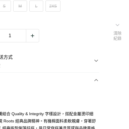
S
M
L
2XS
清除
紀錄
送方式
費
次付款
期付款
0 利率 每期
NT$356
21家銀行
結合 Quality & Integrity 字樣設計，搭配金屬燙印細
0 利率 每期
NT$178
21家銀行
庫商業銀行
第一商業銀行
現 Roots 經典品牌精神。有機棉面料柔軟親膚，穿著舒
業銀行
彰化商業銀行
；經典版型俐落好搭，是日常穿搭兼具質感與品牌風格
庫商業銀行
第一商業銀行