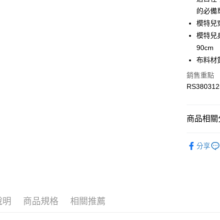
LINE Pay
上海商
華南商
的必備
國泰世
Apple Pay
上海商
模特兒
臺灣中
國泰世
模特兒身材
匯豐（
街口支付
臺灣中
聯邦商
90cm
匯豐（
元大商
布料材質
聯邦商
玉山商
運送方式
元大商
銷售重點
台新國
玉山商
RS380312
限時免運
台灣樂
台新國
免運費
台灣樂
商品相關分
限時運費優
每筆NT$1
服飾
女
分享
服飾
女
最新活動
最新活動
說明
商品規格
相關推薦
最新活動
人氣推薦