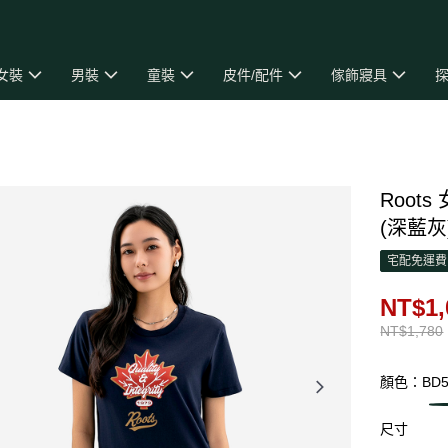
女裝
男裝
童裝
皮件/配件
傢飾寢具
探
Roots
(深藍灰
宅配免運費
NT$1,
NT$1,780
顏色：BD
尺寸