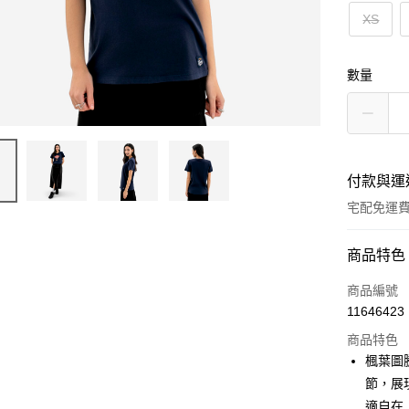
XS
數量
付款與運
宅配免運
付款方式
商品特色
信用卡一
商品編號
11646423
信用卡分
商品特色
3 期 
楓葉圖騰
6 期 
合作金
節，展
華南商
適自在
合作金