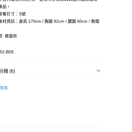
業儲蓄銀行
台北富邦商業銀行
業銀行
彰化商業銀行
單品。
華商業銀行
兆豐國際商業銀行
業儲蓄銀行
台北富邦商業銀行
穿著尺寸：S號
小企業銀行
台中商業銀行
華商業銀行
兆豐國際商業銀行
資訊：身高 170cm / 胸圍 82cm / 腰圍 60cm / 臀圍
台灣）商業銀行
華泰商業銀行
小企業銀行
台中商業銀行
業銀行
遠東國際商業銀行
台灣）商業銀行
華泰商業銀行
業銀行
永豐商業銀行
: 單面布
業銀行
遠東國際商業銀行
業銀行
星展（台灣）商業銀行
業銀行
永豐商業銀行
際商業銀行
中國信託商業銀行
業銀行
星展（台灣）商業銀行
52-BD5
活動
天信用卡公司
際商業銀行
中國信託商業銀行
天信用卡公司
類 (6)
惠-離島
00
裝
休閒上衣
客服
裝
全部女裝
全部商品
SALE 5折起
熱銷排行榜
女裝日常搭配