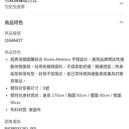
付款與運送方式
宅配免運費
付款方式
商品特色
信用卡一次付款
商品編號
信用卡分期付款
11646427
3 期 0 利率 每期
NT$396
21家銀行
商品特色
6 期 0 利率 每期
NT$198
21家銀行
合作金庫商業銀行
第一商業銀行
經典海狸圖騰結合 Roots Athletics 字樣設計，展現品牌標誌性運
華南商業銀行
彰化商業銀行
合作金庫商業銀行
第一商業銀行
LINE Pay
動休閒風格。採用有機棉面料，手感柔軟舒適、親膚透氣；修身
上海商業儲蓄銀行
台北富邦商業銀行
華南商業銀行
彰化商業銀行
國泰世華商業銀行
兆豐國際商業銀行
版型俐落有型、好搭不挑場合，是日常休閒與運動風格兼具的實
Apple Pay
上海商業儲蓄銀行
台北富邦商業銀行
臺灣中小企業銀行
台中商業銀行
穿單品。
國泰世華商業銀行
兆豐國際商業銀行
匯豐（台灣）商業銀行
華泰商業銀行
街口支付
臺灣中小企業銀行
台中商業銀行
模特兒穿著尺寸：S號
聯邦商業銀行
遠東國際商業銀行
匯豐（台灣）商業銀行
華泰商業銀行
模特兒身材資訊：身高 170cm / 胸圍 82cm / 腰圍 60cm / 臀圍
元大商業銀行
永豐商業銀行
聯邦商業銀行
遠東國際商業銀行
運送方式
90cm
玉山商業銀行
星展（台灣）商業銀行
元大商業銀行
永豐商業銀行
布料材質: 單面布
台新國際商業銀行
中國信託商業銀行
限時免運活動
玉山商業銀行
星展（台灣）商業銀行
台灣樂天信用卡公司
免運費
台新國際商業銀行
中國信託商業銀行
銷售重點
台灣樂天信用卡公司
限時運費優惠-離島
RS38031251-001