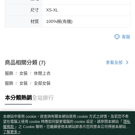
尺寸
XS-XL
材質
100%棉(有機)
客服
商品相關分類 (7)
查看全部
服飾
女裝
休閒上衣
服飾
女裝
全部女裝
本分類熱銷
全站排行
本網站中使用 cookie，欲查詢有關本網站使用 cookie 方式之詳情，及若您不希
熱門標籤
望在電腦上使用 cookie 時應如何變更電腦的 cookie 設定，請參閱本網站「
隱私
權條款
」之 Cookie 聲明。您繼續使用本網站即表示您同意本公司得按本網站使
用條款之 Cookie 聲明使用 cookie。
了解更多 >