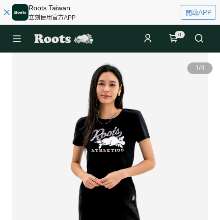
Roots Taiwan
開啟APP
立刻使用官方APP
0
1
/
4