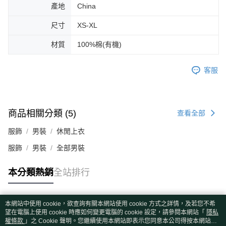
產地
China
尺寸
XS-XL
材質
100%棉(有機)
客服
商品相關分類 (5)
查看全部
服飾
男裝
休閒上衣
服飾
男裝
全部男裝
本分類熱銷
全站排行
本網站中使用 cookie，欲查詢有關本網站使用 cookie 方式之詳情，及若您不希
熱門標籤
望在電腦上使用 cookie 時應如何變更電腦的 cookie 設定，請參閱本網站「
隱私
權條款
」之 Cookie 聲明。您繼續使用本網站即表示您同意本公司得按本網站使