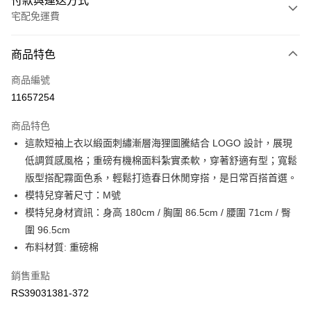
付款與運送方式
宅配免運費
付款方式
商品特色
信用卡一次付款
商品編號
信用卡分期付款
11657254
3 期 0 利率 每期
NT$476
21家銀行
商品特色
6 期 0 利率 每期
NT$238
21家銀行
合作金庫商業銀行
第一商業銀行
這款短袖上衣以緞面刺繡漸層海狸圖騰結合 LOGO 設計，展現
華南商業銀行
彰化商業銀行
合作金庫商業銀行
第一商業銀行
LINE Pay
低調質感風格；重磅有機棉面料紮實柔軟，穿著舒適有型；寬鬆
上海商業儲蓄銀行
台北富邦商業銀行
華南商業銀行
彰化商業銀行
國泰世華商業銀行
兆豐國際商業銀行
版型搭配霧面色系，輕鬆打造春日休閒穿搭，是日常百搭首選。
Apple Pay
上海商業儲蓄銀行
台北富邦商業銀行
臺灣中小企業銀行
台中商業銀行
模特兒穿著尺寸：M號
國泰世華商業銀行
兆豐國際商業銀行
匯豐（台灣）商業銀行
華泰商業銀行
街口支付
臺灣中小企業銀行
台中商業銀行
模特兒身材資訊：身高 180cm / 胸圍 86.5cm / 腰圍 71cm / 臀
聯邦商業銀行
遠東國際商業銀行
匯豐（台灣）商業銀行
華泰商業銀行
圍 96.5cm
元大商業銀行
永豐商業銀行
聯邦商業銀行
遠東國際商業銀行
運送方式
布料材質: 重磅棉
玉山商業銀行
星展（台灣）商業銀行
元大商業銀行
永豐商業銀行
台新國際商業銀行
中國信託商業銀行
限時免運活動
玉山商業銀行
星展（台灣）商業銀行
銷售重點
台灣樂天信用卡公司
免運費
台新國際商業銀行
中國信託商業銀行
RS39031381-372
台灣樂天信用卡公司
限時運費優惠-離島