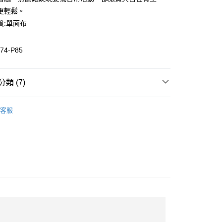
業儲蓄銀行
台北富邦商業銀行
業銀行
彰化商業銀行
更輕鬆。
華商業銀行
兆豐國際商業銀行
業儲蓄銀行
台北富邦商業銀行
質:單面布
小企業銀行
台中商業銀行
華商業銀行
兆豐國際商業銀行
台灣）商業銀行
華泰商業銀行
小企業銀行
台中商業銀行
業銀行
遠東國際商業銀行
74-P85
台灣）商業銀行
華泰商業銀行
業銀行
永豐商業銀行
業銀行
遠東國際商業銀行
業銀行
星展（台灣）商業銀行
業銀行
永豐商業銀行
際商業銀行
中國信託商業銀行
類 (7)
業銀行
星展（台灣）商業銀行
活動
天信用卡公司
際商業銀行
中國信託商業銀行
裝
休閒上衣
天信用卡公司
客服
裝
全部童裝
惠-離島
00
全部商品
SALE 5折起
熱銷排行榜
童裝推薦
Active 系列