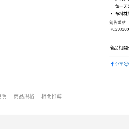
LINE Pay
上海商
華南商
每一天
國泰世
Apple Pay
上海商
布料材
臺灣中
國泰世
匯豐（
街口支付
銷售重點
臺灣中
聯邦商
RC290208
匯豐（
元大商
聯邦商
玉山商
運送方式
元大商
台新國
商品相關分
玉山商
限時免運
台灣樂
台新國
服飾
童
免運費
台灣樂
分享
服飾
童
限時運費優
每筆NT$1
最新活動
最新活動
說明
商品規格
相關推薦
最新活動
人氣推薦
Collection