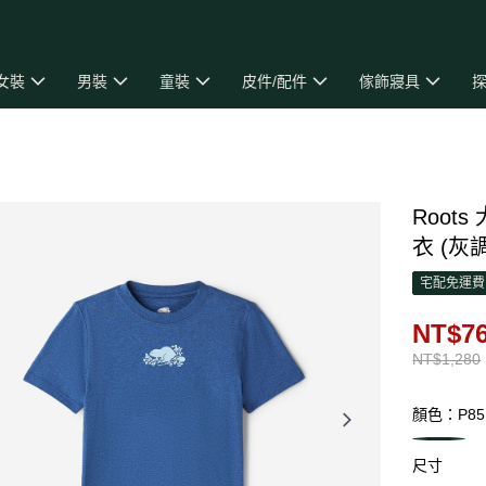
女裝
男裝
童裝
皮件/配件
傢飾寢具
探
Roots
衣 (灰
宅配免運費
NT$7
NT$1,280
顏色：P85
尺寸