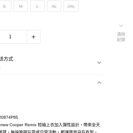
S
M
L
XL
2XL
清除
紀錄
送方式
費
次付款
期付款
0 利率 每期
NT$256
21家銀行
20874P85
0 利率 每期
NT$128
21家銀行
庫商業銀行
第一商業銀行
enew Cooper Remix 短袖上衣加入彈性設計，帶來全天
業銀行
彰化商業銀行
著感，無論跑跳玩耍或日常活動，都讓寶貝自在有型、
庫商業銀行
第一商業銀行