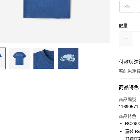
XS
數量
付款與運
宅配免運
付款方式
商品特色
信用卡一
商品編號
11690571
信用卡分
商品特色
3 期 
RC290
6 期 
合作金
童裝 R
華南商
舒適穿
合作金