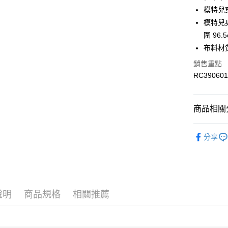
國泰世
Apple Pay
上海商
模特兒
臺灣中
國泰世
模特兒身材
匯豐（
街口支付
臺灣中
聯邦商
圍 96.
匯豐（
元大商
布料材
聯邦商
玉山商
運送方式
元大商
銷售重點
台新國
玉山商
RC390601
限時免運
台灣樂
台新國
免運費
台灣樂
商品相關分
限時運費優
每筆NT$1
服飾
男
分享
服飾
男
最新活動
最新活動
說明
商品規格
相關推薦
Collection