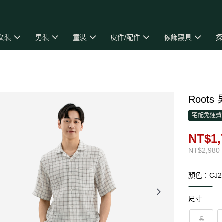
女裝
男裝
童裝
皮件/配件
傢飾寢具
探
Roots
宅配免運費
NT$1,
NT$2,980
顏色：CJ2
尺寸
S