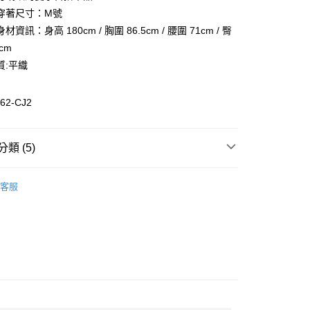
華商業銀行
兆豐國際商業銀行
業儲蓄銀行
台北富邦商業銀行
穿著尺寸：M號
小企業銀行
台中商業銀行
華商業銀行
兆豐國際商業銀行
資訊：身高 180cm / 胸圍 86.5cm / 腰圍 71cm / 臀
台灣）商業銀行
華泰商業銀行
小企業銀行
台中商業銀行
業銀行
遠東國際商業銀行
5cm
台灣）商業銀行
華泰商業銀行
業銀行
永豐商業銀行
質:平織
業銀行
遠東國際商業銀行
業銀行
星展（台灣）商業銀行
業銀行
永豐商業銀行
際商業銀行
中國信託商業銀行
業銀行
星展（台灣）商業銀行
62-CJ2
活動
天信用卡公司
際商業銀行
中國信託商業銀行
天信用卡公司
類 (5)
惠-離島
00
裝
流行上衣
客服
裝
全部男裝
全部商品
SALE 5折起
ISLA 系列