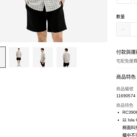
數量
付款與運
宅配免運
付款方式
商品特色
信用卡一
商品編號
11690574
信用卡分
商品特色
3 期 
RC390
6 期 
合作金
以 Is
華南商
棉面料
合作金
LINE Pay
上海商
華南商
櫃中不