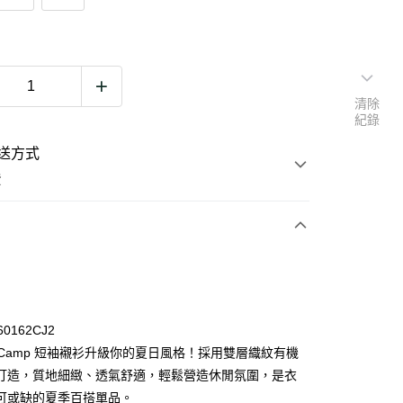
清除
紀錄
送方式
費
次付款
期付款
0 利率 每期
NT$596
21家銀行
60162CJ2
0 利率 每期
NT$298
21家銀行
庫商業銀行
第一商業銀行
la Camp 短袖襯衫升級你的夏日風格！採用雙層織紋有機
業銀行
彰化商業銀行
打造，質地細緻、透氣舒適，輕鬆營造休閒氛圍，是衣
庫商業銀行
第一商業銀行
業儲蓄銀行
台北富邦商業銀行
業銀行
彰化商業銀行
可或缺的夏季百搭單品。