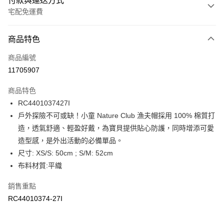
付款與運送方式
宅配免運費
付款方式
商品特色
信用卡一次付款
商品編號
信用卡分期付款
11705907
3 期 0 利率 每期
NT$236
21家銀行
商品特色
6 期 0 利率 每期
NT$118
21家銀行
合作金庫商業銀行
第一商業銀行
RC4401037427I
華南商業銀行
彰化商業銀行
合作金庫商業銀行
第一商業銀行
LINE Pay
戶外探險不可或缺！小童 Nature Club 漁夫帽採用 100% 棉質打
上海商業儲蓄銀行
台北富邦商業銀行
華南商業銀行
彰化商業銀行
國泰世華商業銀行
兆豐國際商業銀行
造，透氣舒適、輕盈好戴，為寶貝提供貼心防護，同時增添可愛
Apple Pay
上海商業儲蓄銀行
台北富邦商業銀行
臺灣中小企業銀行
台中商業銀行
造型感，是外出活動的必備單品。
國泰世華商業銀行
兆豐國際商業銀行
匯豐（台灣）商業銀行
華泰商業銀行
街口支付
臺灣中小企業銀行
台中商業銀行
尺寸: XS/S: 50cm ; S/M: 52cm
聯邦商業銀行
遠東國際商業銀行
匯豐（台灣）商業銀行
華泰商業銀行
布料材質:平織
元大商業銀行
永豐商業銀行
聯邦商業銀行
遠東國際商業銀行
運送方式
玉山商業銀行
星展（台灣）商業銀行
元大商業銀行
永豐商業銀行
銷售重點
台新國際商業銀行
中國信託商業銀行
限時免運活動
玉山商業銀行
星展（台灣）商業銀行
RC44010374-27I
台灣樂天信用卡公司
免運費
台新國際商業銀行
中國信託商業銀行
台灣樂天信用卡公司
限時運費優惠-離島