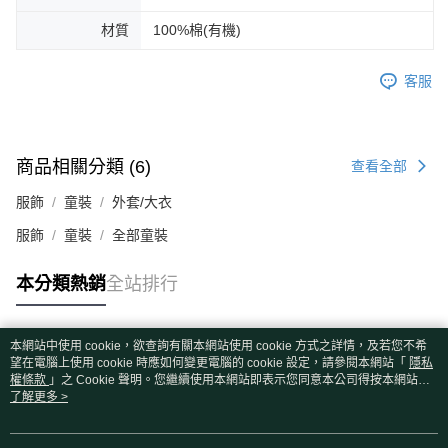
材質
100%棉(有機)
客服
商品相關分類 (6)
查看全部
服飾
童裝
外套/大衣
服飾
童裝
全部童裝
本分類熱銷
全站排行
本網站中使用 cookie，欲查詢有關本網站使用 cookie 方式之詳情，及若您不希
熱門標籤
望在電腦上使用 cookie 時應如何變更電腦的 cookie 設定，請參閱本網站「
隱私
權條款
」之 Cookie 聲明。您繼續使用本網站即表示您同意本公司得按本網站使
用條款之 Cookie 聲明使用 cookie。
了解更多 >