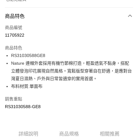
付款方式
商品特色
信用卡一次付款
商品編號
信用卡分期付款
11705922
3 期 0 利率 每期
NT$536
21家銀行
商品特色
6 期 0 利率 每期
NT$268
21家銀行
合作金庫商業銀行
第一商業銀行
RS31030588GE8
華南商業銀行
彰化商業銀行
合作金庫商業銀行
第一商業銀行
LINE Pay
Nature 連帽外套採用有機竹節棉打造，輕盈透氣不黏身，搭配
上海商業儲蓄銀行
台北富邦商業銀行
華南商業銀行
彰化商業銀行
國泰世華商業銀行
兆豐國際商業銀行
立體發泡印花展現自然風格。寬鬆版型穿著自在舒適，是應對台
Apple Pay
上海商業儲蓄銀行
台北富邦商業銀行
臺灣中小企業銀行
台中商業銀行
灣夏日濕熱、戶外與日常皆適穿的實用首選。
國泰世華商業銀行
兆豐國際商業銀行
匯豐（台灣）商業銀行
華泰商業銀行
街口支付
臺灣中小企業銀行
台中商業銀行
布料材質:單面布
聯邦商業銀行
遠東國際商業銀行
匯豐（台灣）商業銀行
華泰商業銀行
元大商業銀行
永豐商業銀行
銷售重點
聯邦商業銀行
遠東國際商業銀行
運送方式
玉山商業銀行
星展（台灣）商業銀行
元大商業銀行
永豐商業銀行
RS31030588-GE8
台新國際商業銀行
中國信託商業銀行
限時免運活動
玉山商業銀行
星展（台灣）商業銀行
台灣樂天信用卡公司
免運費
台新國際商業銀行
中國信託商業銀行
台灣樂天信用卡公司
限時運費優惠-離島
詳細說明
商品規格
相關推薦
每筆NT$100