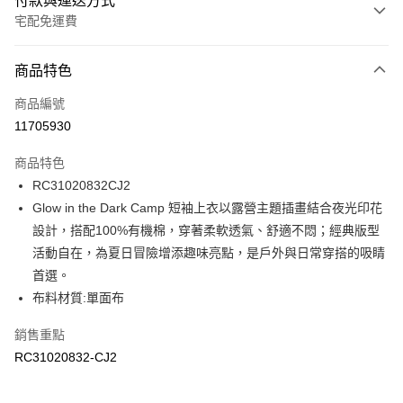
付款與運送方式
宅配免運費
付款方式
商品特色
信用卡一次付款
商品編號
信用卡分期付款
11705930
3 期 0 利率 每期
NT$276
21家銀行
商品特色
6 期 0 利率 每期
NT$138
21家銀行
合作金庫商業銀行
第一商業銀行
RC31020832CJ2
華南商業銀行
彰化商業銀行
合作金庫商業銀行
第一商業銀行
LINE Pay
Glow in the Dark Camp 短袖上衣以露營主題插畫結合夜光印花
上海商業儲蓄銀行
台北富邦商業銀行
華南商業銀行
彰化商業銀行
國泰世華商業銀行
兆豐國際商業銀行
設計，搭配100%有機棉，穿著柔軟透氣、舒適不悶；經典版型
Apple Pay
上海商業儲蓄銀行
台北富邦商業銀行
臺灣中小企業銀行
台中商業銀行
活動自在，為夏日冒險增添趣味亮點，是戶外與日常穿搭的吸睛
國泰世華商業銀行
兆豐國際商業銀行
匯豐（台灣）商業銀行
華泰商業銀行
街口支付
臺灣中小企業銀行
台中商業銀行
首選。
聯邦商業銀行
遠東國際商業銀行
匯豐（台灣）商業銀行
華泰商業銀行
布料材質:單面布
元大商業銀行
永豐商業銀行
聯邦商業銀行
遠東國際商業銀行
運送方式
玉山商業銀行
星展（台灣）商業銀行
元大商業銀行
永豐商業銀行
銷售重點
台新國際商業銀行
中國信託商業銀行
限時免運活動
玉山商業銀行
星展（台灣）商業銀行
RC31020832-CJ2
台灣樂天信用卡公司
免運費
台新國際商業銀行
中國信託商業銀行
台灣樂天信用卡公司
限時運費優惠-離島