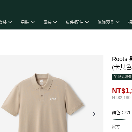
女裝
男裝
童裝
皮件/配件
傢飾寢具
探
Roots
(卡其色
宅配免運費
NT$1,
NT$2,180
顏色：27I
尺寸