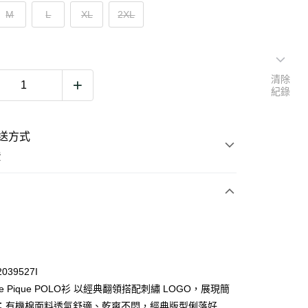
M
L
XL
2XL
清除
紀錄
送方式
費
次付款
期付款
0 利率 每期
NT$436
21家銀行
039527I
0 利率 每期
NT$218
21家銀行
庫商業銀行
第一商業銀行
tage Pique POLO衫 以經典翻領搭配刺繡 LOGO，展現簡
業銀行
彰化商業銀行
；有機棉面料透氣舒適、乾爽不悶，經典版型俐落好
庫商業銀行
第一商業銀行