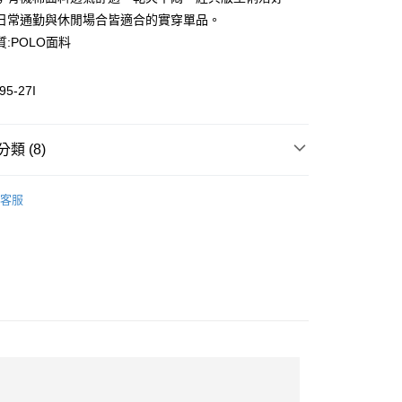
業儲蓄銀行
台北富邦商業銀行
業銀行
彰化商業銀行
日常通勤與休閒場合皆適合的實穿單品。
華商業銀行
兆豐國際商業銀行
業儲蓄銀行
台北富邦商業銀行
:POLO面料
小企業銀行
台中商業銀行
華商業銀行
兆豐國際商業銀行
台灣）商業銀行
華泰商業銀行
小企業銀行
台中商業銀行
業銀行
遠東國際商業銀行
95-27I
台灣）商業銀行
華泰商業銀行
業銀行
永豐商業銀行
業銀行
遠東國際商業銀行
業銀行
星展（台灣）商業銀行
業銀行
永豐商業銀行
際商業銀行
中國信託商業銀行
類 (8)
業銀行
星展（台灣）商業銀行
活動
天信用卡公司
際商業銀行
中國信託商業銀行
裝
流行上衣
天信用卡公司
客服
裝
全部男裝
惠-離島
00
全部商品
熱銷排行榜
In Touch With Nature 系列
POLO衫推薦
travel
旅行踏青野餐遊