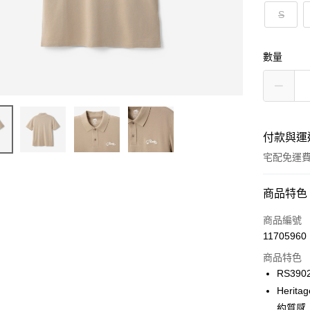
S
數量
付款與運
宅配免運
付款方式
商品特色
信用卡一
商品編號
11705960
信用卡分
商品特色
3 期 
RS3902
6 期 
合作金
Heri
華南商
約質感
合作金