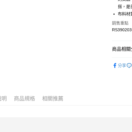
LINE Pay
上海商
華南商
搭，是
國泰世
Apple Pay
上海商
布料材質
臺灣中
國泰世
匯豐（
街口支付
銷售重點
臺灣中
聯邦商
RS390203
匯豐（
元大商
聯邦商
玉山商
運送方式
元大商
台新國
商品相關分
玉山商
限時免運
台灣樂
台新國
服飾
男
免運費
台灣樂
分享
服飾
男
限時運費優
每筆NT$1
最新活動
最新活動
說明
商品規格
相關推薦
Collection
人氣推薦
人氣推薦
人氣推薦