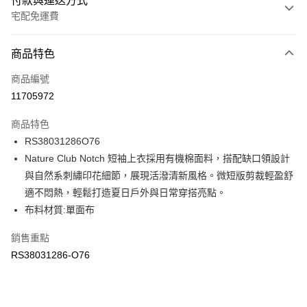
付款與運送方式
宅配免運費
付款方式
商品特色
信用卡一次付款
商品編號
信用卡分期付款
11705972
3 期 0 利率 每期
NT$356
21家銀行
商品特色
6 期 0 利率 每期
NT$178
21家銀行
合作金庫商業銀行
第一商業銀行
RS38031286O76
華南商業銀行
彰化商業銀行
合作金庫商業銀行
第一商業銀行
LINE Pay
Nature Club Notch 短袖上衣採用有機棉面料，搭配缺口領設計
上海商業儲蓄銀行
台北富邦商業銀行
華南商業銀行
彰化商業銀行
國泰世華商業銀行
兆豐國際商業銀行
與自然系刺繡印花細節，展現活潑清新風格。微短版剪裁輕盈舒
Apple Pay
上海商業儲蓄銀行
台北富邦商業銀行
臺灣中小企業銀行
台中商業銀行
適不悶熱，輕鬆打造夏日戶外與日常穿搭亮點。
國泰世華商業銀行
兆豐國際商業銀行
匯豐（台灣）商業銀行
華泰商業銀行
街口支付
臺灣中小企業銀行
台中商業銀行
布料材質:單面布
聯邦商業銀行
遠東國際商業銀行
匯豐（台灣）商業銀行
華泰商業銀行
元大商業銀行
永豐商業銀行
銷售重點
聯邦商業銀行
遠東國際商業銀行
運送方式
玉山商業銀行
星展（台灣）商業銀行
元大商業銀行
永豐商業銀行
RS38031286-O76
台新國際商業銀行
中國信託商業銀行
限時免運活動
玉山商業銀行
星展（台灣）商業銀行
台灣樂天信用卡公司
免運費
台新國際商業銀行
中國信託商業銀行
台灣樂天信用卡公司
限時運費優惠-離島