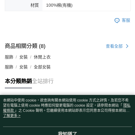
材質
100%棉(有機)
客服
商品相關分類 (8)
查看全部
服飾
女裝
休閒上衣
服飾
女裝
全部女裝
本分類熱銷
全站排行
本網站中使用 cookie，欲查詢有關本網站使用 cookie 方式之詳情，及若您不希
熱門標籤
望在電腦上使用 cookie 時應如何變更電腦的 cookie 設定，請參閱本網站「
隱私
權條款
」之 Cookie 聲明。您繼續使用本網站即表示您同意本公司得按本網站使
用條款之 Cookie 聲明使用 cookie。
了解更多 >
我知道了