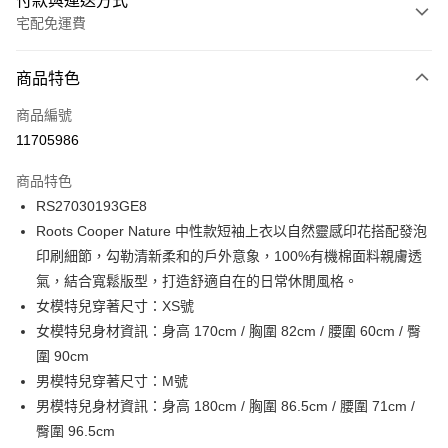
付款與運送方式
宅配免運費
付款方式
商品特色
信用卡一次付款
商品編號
信用卡分期付款
11705986
3 期 0 利率 每期
NT$296
21家銀行
商品特色
6 期 0 利率 每期
NT$148
21家銀行
合作金庫商業銀行
第一商業銀行
RS27030193GE8
華南商業銀行
彰化商業銀行
合作金庫商業銀行
第一商業銀行
LINE Pay
Roots Cooper Nature 中性款短袖上衣以自然靈感印花搭配發泡
上海商業儲蓄銀行
台北富邦商業銀行
華南商業銀行
彰化商業銀行
國泰世華商業銀行
兆豐國際商業銀行
印刷細節，勾勒清新柔和的戶外意象，100%有機棉面料親膚透
Apple Pay
上海商業儲蓄銀行
台北富邦商業銀行
臺灣中小企業銀行
台中商業銀行
氣，結合寬鬆版型，打造舒適自在的日常休閒風格。
國泰世華商業銀行
兆豐國際商業銀行
匯豐（台灣）商業銀行
華泰商業銀行
街口支付
臺灣中小企業銀行
台中商業銀行
女模特兒穿著尺寸：XS號
聯邦商業銀行
遠東國際商業銀行
匯豐（台灣）商業銀行
華泰商業銀行
女模特兒身材資訊：身高 170cm / 胸圍 82cm / 腰圍 60cm / 臀
元大商業銀行
永豐商業銀行
聯邦商業銀行
遠東國際商業銀行
運送方式
圍 90cm
玉山商業銀行
星展（台灣）商業銀行
元大商業銀行
永豐商業銀行
男模特兒穿著尺寸：M號
台新國際商業銀行
中國信託商業銀行
限時免運活動
玉山商業銀行
星展（台灣）商業銀行
台灣樂天信用卡公司
男模特兒身材資訊：身高 180cm / 胸圍 86.5cm / 腰圍 71cm /
免運費
台新國際商業銀行
中國信託商業銀行
臀圍 96.5cm
台灣樂天信用卡公司
限時運費優惠-離島