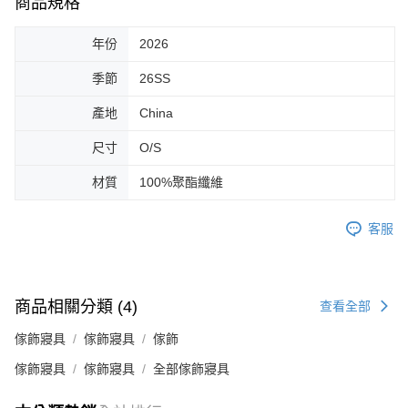
商品規格
年份
2026
季節
26SS
產地
China
尺寸
O/S
材質
100%聚酯纖維
客服
商品相關分類 (4)
查看全部
傢飾寢具
傢飾寢具
傢飾
傢飾寢具
傢飾寢具
全部傢飾寢具