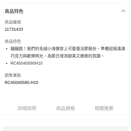
付款方式
商品特色
信用卡一次付款
商品編號
信用卡分期付款
11731433
3 期 0 利率 每期
NT$493
21家銀行
商品特色
6 期 0 利率 每期
NT$246
21家銀行
合作金庫商業銀行
第一商業銀行
蹦蹦跳！我們的毛絨小海狸穿上可愛復活節裝扮，準備迎接滿滿
華南商業銀行
彰化商業銀行
合作金庫商業銀行
第一商業銀行
LINE Pay
巧克力與歡樂時光，為節日增添甜美又療癒的氛圍。
上海商業儲蓄銀行
台北富邦商業銀行
華南商業銀行
彰化商業銀行
國泰世華商業銀行
兆豐國際商業銀行
RC45040580H10
Apple Pay
上海商業儲蓄銀行
台北富邦商業銀行
臺灣中小企業銀行
台中商業銀行
國泰世華商業銀行
兆豐國際商業銀行
銷售重點
匯豐（台灣）商業銀行
華泰商業銀行
街口支付
臺灣中小企業銀行
台中商業銀行
聯邦商業銀行
遠東國際商業銀行
RC45040580-H10
匯豐（台灣）商業銀行
華泰商業銀行
元大商業銀行
永豐商業銀行
聯邦商業銀行
遠東國際商業銀行
運送方式
玉山商業銀行
星展（台灣）商業銀行
元大商業銀行
永豐商業銀行
台新國際商業銀行
中國信託商業銀行
限時免運活動
玉山商業銀行
星展（台灣）商業銀行
台灣樂天信用卡公司
免運費
台新國際商業銀行
詳細說明
商品規格
中國信託商業銀行
相關推薦
台灣樂天信用卡公司
限時運費優惠-離島
每筆NT$100