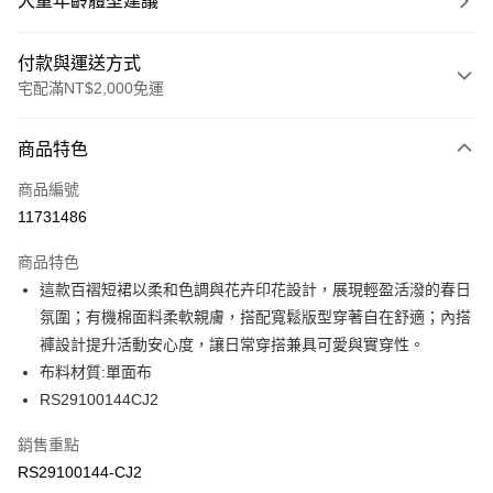
大童年齡體型建議
付款與運送方式
宅配滿NT$2,000免運
付款方式
商品特色
信用卡一次付款
商品編號
信用卡分期付款
11731486
3 期 0 利率 每期
NT$528
21家銀行
商品特色
6 期 0 利率 每期
NT$264
21家銀行
合作金庫商業銀行
第一商業銀行
這款百褶短裙以柔和色調與花卉印花設計，展現輕盈活潑的春日
華南商業銀行
彰化商業銀行
合作金庫商業銀行
第一商業銀行
LINE Pay
氛圍；有機棉面料柔軟親膚，搭配寬鬆版型穿著自在舒適；內搭
上海商業儲蓄銀行
台北富邦商業銀行
華南商業銀行
彰化商業銀行
國泰世華商業銀行
兆豐國際商業銀行
褲設計提升活動安心度，讓日常穿搭兼具可愛與實穿性。
Apple Pay
上海商業儲蓄銀行
台北富邦商業銀行
臺灣中小企業銀行
台中商業銀行
布料材質:單面布
國泰世華商業銀行
兆豐國際商業銀行
匯豐（台灣）商業銀行
華泰商業銀行
街口支付
臺灣中小企業銀行
台中商業銀行
RS29100144CJ2
聯邦商業銀行
遠東國際商業銀行
匯豐（台灣）商業銀行
華泰商業銀行
元大商業銀行
永豐商業銀行
銷售重點
聯邦商業銀行
遠東國際商業銀行
運送方式
玉山商業銀行
星展（台灣）商業銀行
元大商業銀行
永豐商業銀行
RS29100144-CJ2
台新國際商業銀行
中國信託商業銀行
宅配
玉山商業銀行
星展（台灣）商業銀行