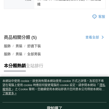
維
客服
商品相關分類 (5)
查看全部
服飾
男裝
舒適下裝
服飾
男裝
全部男裝
本分類熱銷
全站排行
本網站中使用 cookie，欲查詢有關本網站使用 cookie 方式之詳情，及若您不希
熱門標籤
望在電腦上使用 cookie 時應如何變更電腦的 cookie 設定，請參閱本網站「
隱私
權條款
」之 Cookie 聲明。您繼續使用本網站即表示您同意本公司得按本網站使
用條款之 Cookie 聲明使用 cookie。
了解更多 >
我知道了