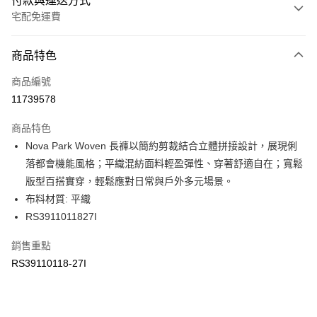
付款與運送方式
宅配免運費
付款方式
商品特色
信用卡一次付款
商品編號
信用卡分期付款
11739578
3 期 0 利率 每期
NT$1,034
21家銀行
商品特色
6 期 0 利率 每期
NT$517
21家銀行
合作金庫商業銀行
第一商業銀行
Nova Park Woven 長褲以簡約剪裁結合立體拼接設計，展現俐
華南商業銀行
彰化商業銀行
合作金庫商業銀行
第一商業銀行
LINE Pay
落都會機能風格；平織混紡面料輕盈彈性、穿著舒適自在；寬鬆
上海商業儲蓄銀行
台北富邦商業銀行
華南商業銀行
彰化商業銀行
國泰世華商業銀行
兆豐國際商業銀行
版型百搭實穿，輕鬆應對日常與戶外多元場景。
Apple Pay
上海商業儲蓄銀行
台北富邦商業銀行
臺灣中小企業銀行
台中商業銀行
布料材質: 平織
國泰世華商業銀行
兆豐國際商業銀行
匯豐（台灣）商業銀行
華泰商業銀行
街口支付
臺灣中小企業銀行
台中商業銀行
RS3911011827I
聯邦商業銀行
遠東國際商業銀行
匯豐（台灣）商業銀行
華泰商業銀行
元大商業銀行
永豐商業銀行
銷售重點
聯邦商業銀行
遠東國際商業銀行
運送方式
玉山商業銀行
星展（台灣）商業銀行
元大商業銀行
永豐商業銀行
RS39110118-27I
台新國際商業銀行
中國信託商業銀行
限時免運活動
玉山商業銀行
星展（台灣）商業銀行
台灣樂天信用卡公司
免運費
台新國際商業銀行
中國信託商業銀行
台灣樂天信用卡公司
限時運費優惠-離島