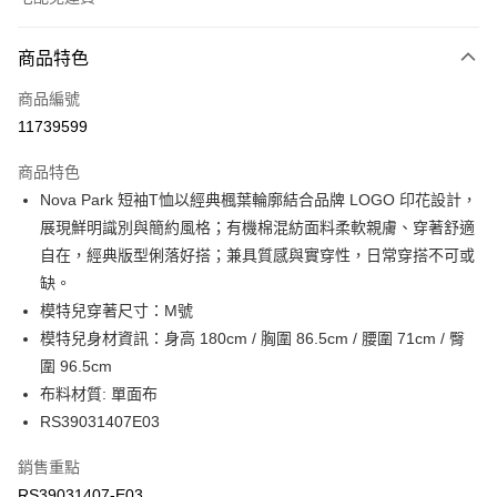
付款方式
商品特色
信用卡一次付款
商品編號
信用卡分期付款
11739599
3 期 0 利率 每期
NT$501
21家銀行
商品特色
6 期 0 利率 每期
NT$250
21家銀行
合作金庫商業銀行
第一商業銀行
Nova Park 短袖T恤以經典楓葉輪廓結合品牌 LOGO 印花設計，
華南商業銀行
彰化商業銀行
合作金庫商業銀行
第一商業銀行
LINE Pay
展現鮮明識別與簡約風格；有機棉混紡面料柔軟親膚、穿著舒適
上海商業儲蓄銀行
台北富邦商業銀行
華南商業銀行
彰化商業銀行
國泰世華商業銀行
兆豐國際商業銀行
自在，經典版型俐落好搭；兼具質感與實穿性，日常穿搭不可或
Apple Pay
上海商業儲蓄銀行
台北富邦商業銀行
臺灣中小企業銀行
台中商業銀行
缺。
國泰世華商業銀行
兆豐國際商業銀行
匯豐（台灣）商業銀行
華泰商業銀行
街口支付
臺灣中小企業銀行
台中商業銀行
模特兒穿著尺寸：M號
聯邦商業銀行
遠東國際商業銀行
匯豐（台灣）商業銀行
華泰商業銀行
模特兒身材資訊：身高 180cm / 胸圍 86.5cm / 腰圍 71cm / 臀
元大商業銀行
永豐商業銀行
聯邦商業銀行
遠東國際商業銀行
運送方式
圍 96.5cm
玉山商業銀行
星展（台灣）商業銀行
元大商業銀行
永豐商業銀行
布料材質: 單面布
台新國際商業銀行
中國信託商業銀行
限時免運活動
玉山商業銀行
星展（台灣）商業銀行
台灣樂天信用卡公司
RS39031407E03
免運費
台新國際商業銀行
中國信託商業銀行
台灣樂天信用卡公司
限時運費優惠-離島
銷售重點
RS39031407-E03
每筆NT$100