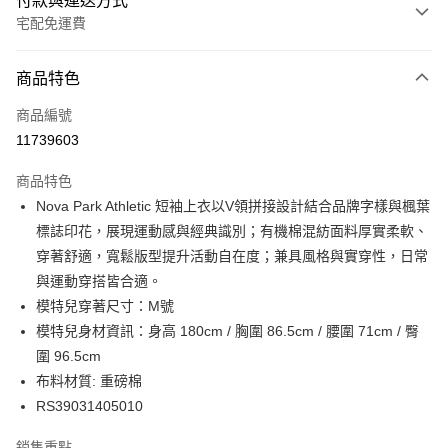
付款與運送方式
宅配免運費
付款方式
商品特色
信用卡一次付款
商品編號
信用卡分期付款
11739603
3 期 0 利率 每期
NT$608
21家銀行
商品特色
6 期 0 利率 每期
NT$304
21家銀行
合作金庫商業銀行
第一商業銀行
Nova Park Athletic 短袖上衣以V領拼接設計結合品牌字樣與楓葉
華南商業銀行
彰化商業銀行
合作金庫商業銀行
第一商業銀行
LINE Pay
標誌印花，展現運動感與經典識別；有機棉混紡面料厚實柔軟、
上海商業儲蓄銀行
台北富邦商業銀行
華南商業銀行
彰化商業銀行
國泰世華商業銀行
兆豐國際商業銀行
穿著舒適，寬鬆版型提升活動自在度；兼具風格與實穿性，日常
Apple Pay
上海商業儲蓄銀行
台北富邦商業銀行
臺灣中小企業銀行
台中商業銀行
與運動穿搭皆合適。
國泰世華商業銀行
兆豐國際商業銀行
匯豐（台灣）商業銀行
華泰商業銀行
街口支付
臺灣中小企業銀行
台中商業銀行
模特兒穿著尺寸：M號
聯邦商業銀行
遠東國際商業銀行
匯豐（台灣）商業銀行
華泰商業銀行
模特兒身材資訊：身高 180cm / 胸圍 86.5cm / 腰圍 71cm / 臀
元大商業銀行
永豐商業銀行
聯邦商業銀行
遠東國際商業銀行
運送方式
圍 96.5cm
玉山商業銀行
星展（台灣）商業銀行
元大商業銀行
永豐商業銀行
布料材質: 重磅棉
台新國際商業銀行
中國信託商業銀行
限時免運活動
玉山商業銀行
星展（台灣）商業銀行
台灣樂天信用卡公司
RS39031405010
免運費
台新國際商業銀行
中國信託商業銀行
台灣樂天信用卡公司
限時運費優惠-離島
銷售重點