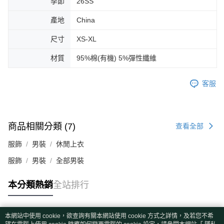
季節
26SS
產地
China
尺寸
XS-XL
材質
95%棉(有機) 5%彈性纖維
客服
商品相關分類 (7)
查看全部
服飾
男裝
休閒上衣
服飾
男裝
全部男裝
本分類熱銷
全站排行
本網站中使用 cookie，欲查詢有關本網站使用 cookie 方式之詳情，及若您不希
熱門標籤