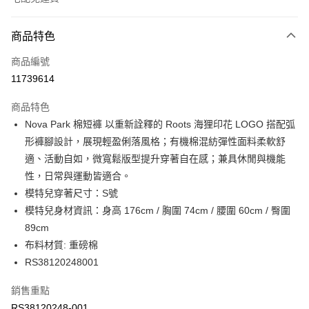
付款方式
商品特色
信用卡一次付款
商品編號
信用卡分期付款
11739614
3 期 0 利率 每期
NT$634
21家銀行
商品特色
6 期 0 利率 每期
NT$317
21家銀行
合作金庫商業銀行
第一商業銀行
Nova Park 棉短褲 以重新詮釋的 Roots 海狸印花 LOGO 搭配弧
華南商業銀行
彰化商業銀行
合作金庫商業銀行
第一商業銀行
LINE Pay
形褲腳設計，展現輕盈俐落風格；有機棉混紡彈性面料柔軟舒
上海商業儲蓄銀行
台北富邦商業銀行
華南商業銀行
彰化商業銀行
國泰世華商業銀行
兆豐國際商業銀行
適、活動自如，微寬鬆版型提升穿著自在感；兼具休閒與機能
Apple Pay
上海商業儲蓄銀行
台北富邦商業銀行
臺灣中小企業銀行
台中商業銀行
性，日常與運動皆適合。
國泰世華商業銀行
兆豐國際商業銀行
匯豐（台灣）商業銀行
華泰商業銀行
街口支付
臺灣中小企業銀行
台中商業銀行
模特兒穿著尺寸：S號
聯邦商業銀行
遠東國際商業銀行
匯豐（台灣）商業銀行
華泰商業銀行
模特兒身材資訊：身高 176cm / 胸圍 74cm / 腰圍 60cm / 臀圍
元大商業銀行
永豐商業銀行
聯邦商業銀行
遠東國際商業銀行
運送方式
89cm
玉山商業銀行
星展（台灣）商業銀行
元大商業銀行
永豐商業銀行
布料材質: 重磅棉
台新國際商業銀行
中國信託商業銀行
限時免運活動
玉山商業銀行
星展（台灣）商業銀行
台灣樂天信用卡公司
RS38120248001
免運費
台新國際商業銀行
中國信託商業銀行
台灣樂天信用卡公司
限時運費優惠-離島
銷售重點
RS38120248-001
每筆NT$100