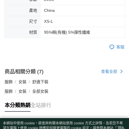
產地
China
尺寸
XS-L
材質
95%棉(有機) 5%彈性纖維
客服
商品相關分類 (7)
查看全部
服飾
女裝
舒適下裝
服飾
女裝
全部女裝
本分類熱銷
全站排行
本網站中使用 cookie，欲查詢有關本網站使用 cookie 方式之詳情，及若您不希
熱門標籤
望在電腦上使用 cookie 時應如何變更電腦的 cookie 設定，請參閱本網站「
隱私