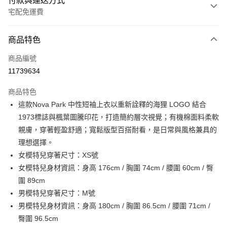
付款與運送方式
宅配免運費
付款方式
商品特色
信用卡一次付款
商品編號
信用卡分期付款
11739634
3 期 0 利率 每期
NT$501
21家銀行
商品特色
6 期 0 利率 每期
NT$250
21家銀行
合作金庫商業銀行
第一商業銀行
這款Nova Park 中性短袖上衣以重新詮釋的海狸 LOGO 結合
華南商業銀行
彰化商業銀行
合作金庫商業銀行
第一商業銀行
LINE Pay
1973標誌與楓葉圖騰印花，打造簡約層次視覺；有機棉面料柔軟
上海商業儲蓄銀行
台北富邦商業銀行
華南商業銀行
彰化商業銀行
國泰世華商業銀行
兆豐國際商業銀行
親膚，穿著輕盈舒適；寬鬆版型百搭耐看，是日常與風格兼具的
Apple Pay
上海商業儲蓄銀行
台北富邦商業銀行
臺灣中小企業銀行
台中商業銀行
理想選擇。
國泰世華商業銀行
兆豐國際商業銀行
匯豐（台灣）商業銀行
華泰商業銀行
街口支付
臺灣中小企業銀行
台中商業銀行
女模特兒穿著尺寸：XS號
聯邦商業銀行
遠東國際商業銀行
匯豐（台灣）商業銀行
華泰商業銀行
女模特兒身材資訊：身高 176cm / 胸圍 74cm / 腰圍 60cm / 臀
元大商業銀行
永豐商業銀行
聯邦商業銀行
遠東國際商業銀行
運送方式
圍 89cm
玉山商業銀行
星展（台灣）商業銀行
元大商業銀行
永豐商業銀行
男模特兒穿著尺寸：M號
台新國際商業銀行
中國信託商業銀行
限時免運活動
玉山商業銀行
星展（台灣）商業銀行
台灣樂天信用卡公司
男模特兒身材資訊：身高 180cm / 胸圍 86.5cm / 腰圍 71cm /
免運費
台新國際商業銀行
中國信託商業銀行
臀圍 96.5cm
台灣樂天信用卡公司
限時運費優惠-離島