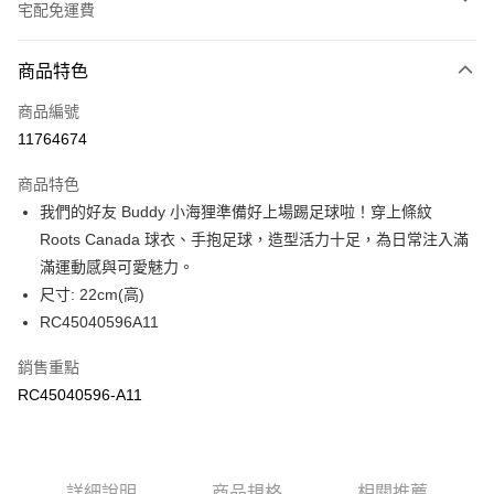
宅配免運費
付款方式
商品特色
信用卡一次付款
商品編號
信用卡分期付款
11764674
3 期 0 利率 每期
NT$493
21家銀行
商品特色
6 期 0 利率 每期
NT$246
21家銀行
合作金庫商業銀行
第一商業銀行
我們的好友 Buddy 小海狸準備好上場踢足球啦！穿上條紋
華南商業銀行
彰化商業銀行
合作金庫商業銀行
第一商業銀行
LINE Pay
Roots Canada 球衣、手抱足球，造型活力十足，為日常注入滿
上海商業儲蓄銀行
台北富邦商業銀行
華南商業銀行
彰化商業銀行
國泰世華商業銀行
兆豐國際商業銀行
滿運動感與可愛魅力。
Apple Pay
上海商業儲蓄銀行
台北富邦商業銀行
臺灣中小企業銀行
台中商業銀行
尺寸: 22cm(高)
國泰世華商業銀行
兆豐國際商業銀行
匯豐（台灣）商業銀行
華泰商業銀行
街口支付
臺灣中小企業銀行
台中商業銀行
RC45040596A11
聯邦商業銀行
遠東國際商業銀行
匯豐（台灣）商業銀行
華泰商業銀行
元大商業銀行
永豐商業銀行
銷售重點
聯邦商業銀行
遠東國際商業銀行
運送方式
玉山商業銀行
星展（台灣）商業銀行
元大商業銀行
永豐商業銀行
RC45040596-A11
台新國際商業銀行
中國信託商業銀行
限時免運活動
玉山商業銀行
星展（台灣）商業銀行
台灣樂天信用卡公司
免運費
台新國際商業銀行
中國信託商業銀行
台灣樂天信用卡公司
限時運費優惠-離島
詳細說明
商品規格
相關推薦