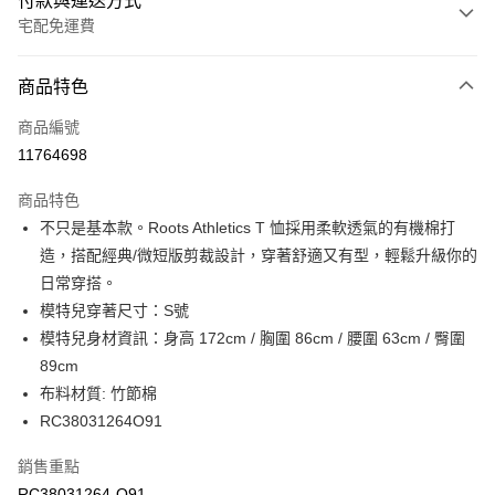
付款與運送方式
宅配免運費
付款方式
商品特色
信用卡一次付款
商品編號
信用卡分期付款
11764698
3 期 0 利率 每期
NT$421
21家銀行
商品特色
6 期 0 利率 每期
NT$210
21家銀行
合作金庫商業銀行
第一商業銀行
不只是基本款。Roots Athletics T 恤採用柔軟透氣的有機棉打
華南商業銀行
彰化商業銀行
合作金庫商業銀行
第一商業銀行
LINE Pay
造，搭配經典/微短版剪裁設計，穿著舒適又有型，輕鬆升級你的
上海商業儲蓄銀行
台北富邦商業銀行
華南商業銀行
彰化商業銀行
國泰世華商業銀行
兆豐國際商業銀行
日常穿搭。
Apple Pay
上海商業儲蓄銀行
台北富邦商業銀行
臺灣中小企業銀行
台中商業銀行
模特兒穿著尺寸：S號
國泰世華商業銀行
兆豐國際商業銀行
匯豐（台灣）商業銀行
華泰商業銀行
街口支付
臺灣中小企業銀行
台中商業銀行
模特兒身材資訊：身高 172cm / 胸圍 86cm / 腰圍 63cm / 臀圍
聯邦商業銀行
遠東國際商業銀行
匯豐（台灣）商業銀行
華泰商業銀行
89cm
元大商業銀行
永豐商業銀行
聯邦商業銀行
遠東國際商業銀行
運送方式
布料材質: 竹節棉
玉山商業銀行
星展（台灣）商業銀行
元大商業銀行
永豐商業銀行
RC38031264O91
台新國際商業銀行
中國信託商業銀行
限時免運活動
玉山商業銀行
星展（台灣）商業銀行
台灣樂天信用卡公司
免運費
台新國際商業銀行
中國信託商業銀行
銷售重點
台灣樂天信用卡公司
限時運費優惠-離島
RC38031264-O91