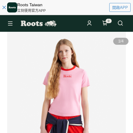
Roots Taiwan
開啟APP
立刻使用官方APP
0
1
/
4