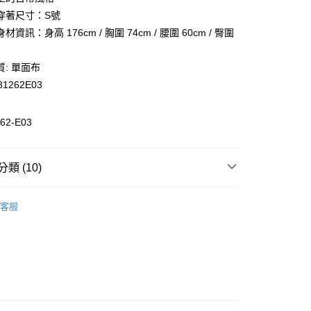
業儲蓄銀行
台北富邦商業銀行
業銀行
彰化商業銀行
穿著尺寸：S號
華商業銀行
兆豐國際商業銀行
業儲蓄銀行
台北富邦商業銀行
資訊：身高 176cm / 胸圍 74cm / 腰圍 60cm / 臀圍
小企業銀行
台中商業銀行
華商業銀行
兆豐國際商業銀行
台灣）商業銀行
華泰商業銀行
小企業銀行
台中商業銀行
業銀行
遠東國際商業銀行
: 單面布
台灣）商業銀行
華泰商業銀行
業銀行
永豐商業銀行
31262E03
業銀行
遠東國際商業銀行
業銀行
星展（台灣）商業銀行
業銀行
永豐商業銀行
際商業銀行
中國信託商業銀行
業銀行
星展（台灣）商業銀行
62-E03
活動
天信用卡公司
際商業銀行
中國信託商業銀行
天信用卡公司
類 (10)
惠-離島
00
裝
休閒上衣
客服
裝
全部女裝
全部商品
熱銷排行榜
親子推薦
Summer League系列