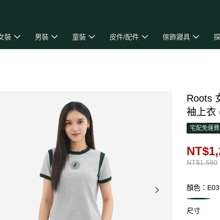
女裝
男裝
童裝
皮件/配件
傢飾寢具
探
Roots
袖上衣 
宅配免運費
NT$1,
NT$1,580
顏色：E03
尺寸