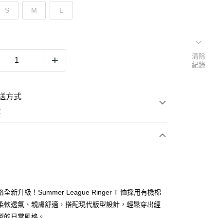
S
M
L
清除
紀錄
送方式
費
次付款
期付款
0 利率 每期
NT$421
21家銀行
全新升級！Summer League Ringer T 恤採用有機棉
0 利率 每期
NT$210
21家銀行
庫商業銀行
第一商業銀行
柔軟透氣、親膚舒適，搭配現代版型設計，輕鬆穿出經
業銀行
彰化商業銀行
型的日常風格。
庫商業銀行
第一商業銀行