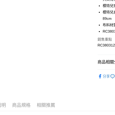
LINE Pay
上海商
華南商
模特兒
國泰世
Apple Pay
上海商
模特兒身材
臺灣中
國泰世
89cm
匯豐（
街口支付
臺灣中
聯邦商
布料材質
匯豐（
元大商
RC380
聯邦商
玉山商
運送方式
元大商
銷售重點
台新國
玉山商
RC380312
限時免運
台灣樂
台新國
免運費
台灣樂
商品相關分
限時運費優
每筆NT$1
服飾
女
分享
服飾
女
最新活動
最新活動
說明
商品規格
相關推薦
人氣推薦
Collection