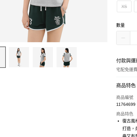
XS
數量
付款與運
宅配免運
付款方式
商品特色
信用卡一
商品編號
11764699
信用卡分
商品特色
3 期 
復古風格
6 期 
合作金
打造，
華南商
典又有
合作金