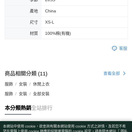
產地
China
尺寸
XS-L
材質
100%棉(有機)
客服
商品相關分類 (11)
查看全部
服飾
女裝
休閒上衣
服飾
女裝
全部女裝
本分類熱銷
全站排行
本網站中使用 cookie，欲查詢有關本網站使用 cookie 方式之詳情，及若您不希
熱門標籤
望在電腦上使用 cookie 時應如何變更電腦的 cookie 設定，請參閱本網站「
隱私