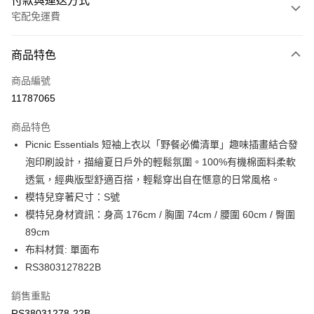
付款與運送方式
宅配免運費
付款方式
商品特色
信用卡一次付款
商品編號
信用卡分期付款
11787065
3 期 0 利率 每期
NT$474
21家銀行
商品特色
6 期 0 利率 每期
NT$237
21家銀行
合作金庫商業銀行
第一商業銀行
Picnic Essentials 短袖上衣以「野餐必備清單」趣味插畫結合發
華南商業銀行
彰化商業銀行
合作金庫商業銀行
第一商業銀行
LINE Pay
泡印刷設計，描繪夏日戶外的輕鬆氛圍。100%有機棉面料柔軟
上海商業儲蓄銀行
台北富邦商業銀行
華南商業銀行
彰化商業銀行
國泰世華商業銀行
兆豐國際商業銀行
透氣，經典版型舒適百搭，輕鬆穿出自在愜意的日常風格。
Apple Pay
上海商業儲蓄銀行
台北富邦商業銀行
臺灣中小企業銀行
台中商業銀行
模特兒穿著尺寸：S號
國泰世華商業銀行
兆豐國際商業銀行
匯豐（台灣）商業銀行
華泰商業銀行
街口支付
臺灣中小企業銀行
台中商業銀行
模特兒身材資訊：身高 176cm / 胸圍 74cm / 腰圍 60cm / 臀圍
聯邦商業銀行
遠東國際商業銀行
匯豐（台灣）商業銀行
華泰商業銀行
89cm
元大商業銀行
永豐商業銀行
聯邦商業銀行
遠東國際商業銀行
運送方式
布料材質: 單面布
玉山商業銀行
星展（台灣）商業銀行
元大商業銀行
永豐商業銀行
RS3803127822B
台新國際商業銀行
中國信託商業銀行
限時免運活動
玉山商業銀行
星展（台灣）商業銀行
台灣樂天信用卡公司
免運費
台新國際商業銀行
中國信託商業銀行
銷售重點
台灣樂天信用卡公司
限時運費優惠-離島
RS38031278-22B