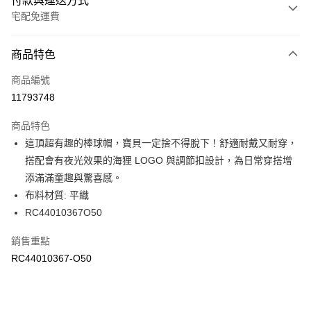
付款與運送方式
宅配免運費
付款方式
商品特色
信用卡一次付款
商品編號
信用卡分期付款
11793748
3 期 0 利率 每期
NT$261
21家銀行
商品特色
6 期 0 利率 每期
NT$130
21家銀行
合作金庫商業銀行
第一商業銀行
這頂超有趣的棒球帽，寶貝一定捨不得脫下！舒適耐戴又耐穿，
華南商業銀行
彰化商業銀行
合作金庫商業銀行
第一商業銀行
LINE Pay
搭配會有夜光效果的海狸 LOGO 與調節扣設計，為日常穿搭增
上海商業儲蓄銀行
台北富邦商業銀行
華南商業銀行
彰化商業銀行
國泰世華商業銀行
兆豐國際商業銀行
添滿滿童趣與驚喜感。
Apple Pay
上海商業儲蓄銀行
台北富邦商業銀行
臺灣中小企業銀行
台中商業銀行
布料材質: 平織
國泰世華商業銀行
兆豐國際商業銀行
匯豐（台灣）商業銀行
華泰商業銀行
街口支付
臺灣中小企業銀行
台中商業銀行
RC44010367O50
聯邦商業銀行
遠東國際商業銀行
匯豐（台灣）商業銀行
華泰商業銀行
元大商業銀行
永豐商業銀行
銷售重點
聯邦商業銀行
遠東國際商業銀行
運送方式
玉山商業銀行
星展（台灣）商業銀行
元大商業銀行
永豐商業銀行
RC44010367-O50
台新國際商業銀行
中國信託商業銀行
限時免運活動
玉山商業銀行
星展（台灣）商業銀行
台灣樂天信用卡公司
免運費
台新國際商業銀行
中國信託商業銀行
台灣樂天信用卡公司
限時運費優惠-離島