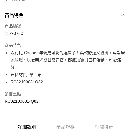
付款方式
商品特色
信用卡一次付款
商品編號
信用卡分期付款
11793750
3 期 0 利率 每期
NT$368
21家銀行
商品特色
6 期 0 利率 每期
NT$184
21家銀行
合作金庫商業銀行
第一商業銀行
沒有比 Cooper 洋裝更可愛的選擇了！柔軟舒適又親膚，無論居
華南商業銀行
彰化商業銀行
合作金庫商業銀行
第一商業銀行
LINE Pay
家放鬆、玩耍時光或日常穿搭，都能讓寶貝自在活動、可愛滿
上海商業儲蓄銀行
台北富邦商業銀行
華南商業銀行
彰化商業銀行
國泰世華商業銀行
兆豐國際商業銀行
分。
Apple Pay
上海商業儲蓄銀行
台北富邦商業銀行
臺灣中小企業銀行
台中商業銀行
布料材質: 單面布
國泰世華商業銀行
兆豐國際商業銀行
匯豐（台灣）商業銀行
華泰商業銀行
街口支付
臺灣中小企業銀行
台中商業銀行
RC32100081Q82
聯邦商業銀行
遠東國際商業銀行
匯豐（台灣）商業銀行
華泰商業銀行
元大商業銀行
永豐商業銀行
銷售重點
聯邦商業銀行
遠東國際商業銀行
運送方式
玉山商業銀行
星展（台灣）商業銀行
元大商業銀行
永豐商業銀行
RC32100081-Q82
台新國際商業銀行
中國信託商業銀行
限時免運活動
玉山商業銀行
星展（台灣）商業銀行
台灣樂天信用卡公司
免運費
台新國際商業銀行
中國信託商業銀行
台灣樂天信用卡公司
限時運費優惠-離島
詳細說明
商品規格
相關推薦
每筆NT$100