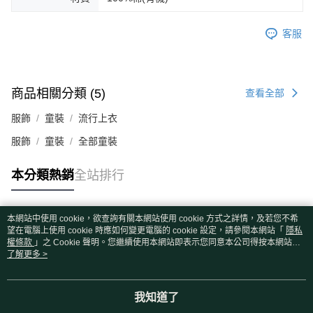
客服
商品相關分類 (5)
查看全部
服飾
童裝
流行上衣
服飾
童裝
全部童裝
本分類熱銷
全站排行
本網站中使用 cookie，欲查詢有關本網站使用 cookie 方式之詳情，及若您不希
熱門標籤
望在電腦上使用 cookie 時應如何變更電腦的 cookie 設定，請參閱本網站「
隱私
權條款
」之 Cookie 聲明。您繼續使用本網站即表示您同意本公司得按本網站使
用條款之 Cookie 聲明使用 cookie。
了解更多 >
我知道了