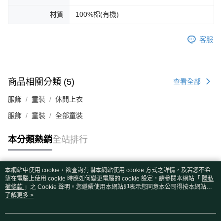
材質
100%棉(有機)
客服
商品相關分類 (5)
查看全部
服飾
童裝
休閒上衣
服飾
童裝
全部童裝
本分類熱銷
全站排行
本網站中使用 cookie，欲查詢有關本網站使用 cookie 方式之詳情，及若您不希
熱門標籤
望在電腦上使用 cookie 時應如何變更電腦的 cookie 設定，請參閱本網站「
隱私
權條款
」之 Cookie 聲明。您繼續使用本網站即表示您同意本公司得按本網站使
用條款之 Cookie 聲明使用 cookie。
了解更多 >