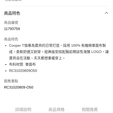
付款方式
商品特色
信用卡一次付款
商品編號
信用卡分期付款
11793759
3 期 0 利率 每期
NT$314
21家銀行
商品特色
6 期 0 利率 每期
NT$157
21家銀行
合作金庫商業銀行
第一商業銀行
Cooper T恤專為寶貝的日常打造，採用 100% 有機棉單面布製
華南商業銀行
彰化商業銀行
合作金庫商業銀行
第一商業銀行
LINE Pay
成，柔軟舒適又耐穿。經典版型搭配胸前標誌性海狸 LOGO，讓
上海商業儲蓄銀行
台北富邦商業銀行
華南商業銀行
彰化商業銀行
國泰世華商業銀行
兆豐國際商業銀行
寶貝自在活動、天天都想重複穿上。
Apple Pay
上海商業儲蓄銀行
台北富邦商業銀行
臺灣中小企業銀行
台中商業銀行
布料材質: 單面布
國泰世華商業銀行
兆豐國際商業銀行
匯豐（台灣）商業銀行
華泰商業銀行
街口支付
臺灣中小企業銀行
台中商業銀行
RC31020809O50
聯邦商業銀行
遠東國際商業銀行
匯豐（台灣）商業銀行
華泰商業銀行
元大商業銀行
永豐商業銀行
銷售重點
聯邦商業銀行
遠東國際商業銀行
運送方式
玉山商業銀行
星展（台灣）商業銀行
元大商業銀行
永豐商業銀行
RC31020809-O50
台新國際商業銀行
中國信託商業銀行
限時免運活動
玉山商業銀行
星展（台灣）商業銀行
台灣樂天信用卡公司
免運費
台新國際商業銀行
中國信託商業銀行
台灣樂天信用卡公司
限時運費優惠-離島
詳細說明
商品規格
相關推薦
每筆NT$100