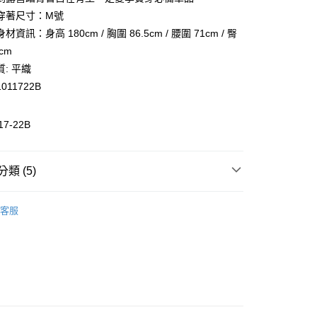
業儲蓄銀行
台北富邦商業銀行
業銀行
彰化商業銀行
穿著尺寸：M號
華商業銀行
兆豐國際商業銀行
業儲蓄銀行
台北富邦商業銀行
資訊：身高 180cm / 胸圍 86.5cm / 腰圍 71cm / 臀
小企業銀行
台中商業銀行
華商業銀行
兆豐國際商業銀行
5cm
台灣）商業銀行
華泰商業銀行
小企業銀行
台中商業銀行
業銀行
遠東國際商業銀行
: 平織
台灣）商業銀行
華泰商業銀行
業銀行
永豐商業銀行
1011722B
業銀行
遠東國際商業銀行
業銀行
星展（台灣）商業銀行
業銀行
永豐商業銀行
際商業銀行
中國信託商業銀行
業銀行
星展（台灣）商業銀行
17-22B
活動
天信用卡公司
際商業銀行
中國信託商業銀行
天信用卡公司
類 (5)
惠-離島
00
裝
舒適下裝
客服
裝
全部男裝
全部商品
SALE 5折起
親膚不黏膩竹節棉X有機棉