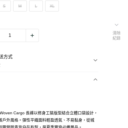
S
M
L
XL
清除
紀錄
送方式
費
次付款
期付款
0 利率 每期
NT$776
21家銀行
re Woven Cargo 長褲以修身工裝版型結合立體口袋設計，
0 利率 每期
NT$388
21家銀行
庫商業銀行
第一商業銀行
落戶外風格。彈性平織面料輕盈透氣、不易黏身，從城
業銀行
彰化商業銀行
到露營踏青皆自在有型，是夏季實穿必備單品。
庫商業銀行
第一商業銀行