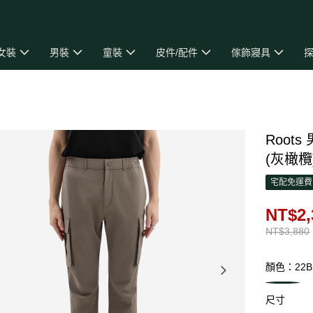
女裝
男裝
童裝
皮件/配件
傢飾寢具
探
Roots
(灰橄欖
宅配免運費
NT$2,
NT$3,880
顏色：22B
尺寸