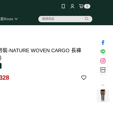
0
索Roots
 男裝-NATURE WOVEN CARGO 長褲
)
328