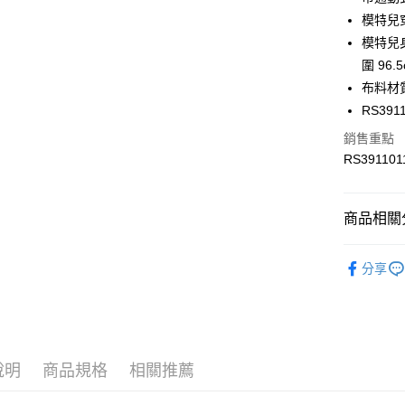
LINE Pay
上海商
華南商
模特兒
國泰世
Apple Pay
上海商
模特兒身材
臺灣中
國泰世
圍 96.
匯豐（
街口支付
臺灣中
聯邦商
布料材質
匯豐（
元大商
RS391
聯邦商
玉山商
運送方式
元大商
銷售重點
台新國
玉山商
RS391101
限時免運
台灣樂
台新國
免運費
台灣樂
商品相關分
限時運費優
每筆NT$1
服飾
男
分享
服飾
男
最新活動
最新活動
說明
商品規格
相關推薦
人氣推薦