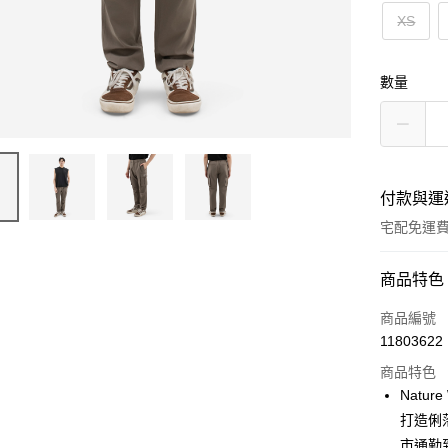
XS
數量
付款與運
宅配免運
付款方式
商品特色
信用卡一
商品編號
11803622
信用卡分
商品特色
3 期 
Natu
6 期 
合作金
打造俐
華南商
市通勤
合作金