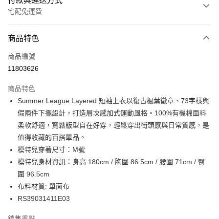
付款與運送方式
宅配免運費
付款方式
商品特色
信用卡一次付款
商品編號
信用卡分期付款
11803626
3 期 0 利率 每期
NT$528
21家銀行
商品特色
6 期 0 利率 每期
NT$264
21家銀行
合作金庫商業銀行
第一商業銀行
Summer League Layered 短袖上衣以復古楓葉徽章、73字樣與
華南商業銀行
彰化商業銀行
合作金庫商業銀行
第一商業銀行
LINE Pay
假兩件下擺設計，打造層次感加式運動風格。100%有機棉面料
上海商業儲蓄銀行
台北富邦商業銀行
華南商業銀行
彰化商業銀行
國泰世華商業銀行
兆豐國際商業銀行
柔軟舒適，寬鬆版型自在好穿，輕鬆穿出街頭感與日常質感，是
Apple Pay
上海商業儲蓄銀行
台北富邦商業銀行
臺灣中小企業銀行
台中商業銀行
值得收藏的百搭單品。
國泰世華商業銀行
兆豐國際商業銀行
匯豐（台灣）商業銀行
華泰商業銀行
街口支付
臺灣中小企業銀行
台中商業銀行
模特兒穿著尺寸：M號
聯邦商業銀行
遠東國際商業銀行
匯豐（台灣）商業銀行
華泰商業銀行
模特兒身材資訊：身高 180cm / 胸圍 86.5cm / 腰圍 71cm / 臀
元大商業銀行
永豐商業銀行
聯邦商業銀行
遠東國際商業銀行
運送方式
圍 96.5cm
玉山商業銀行
星展（台灣）商業銀行
元大商業銀行
永豐商業銀行
布料材質: 單面布
台新國際商業銀行
中國信託商業銀行
限時免運活動
玉山商業銀行
星展（台灣）商業銀行
台灣樂天信用卡公司
RS39031411E03
免運費
台新國際商業銀行
中國信託商業銀行
台灣樂天信用卡公司
限時運費優惠-離島
銷售重點