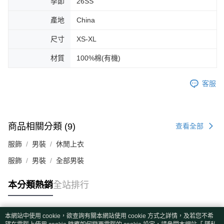
季節
26SS
產地
China
尺寸
XS-XL
材質
100%棉(有機)
客服
商品相關分類 (9)
查看全部
服飾
男裝
休閒上衣
服飾
男裝
全部男裝
本分類熱銷
全站排行
本網站中使用 cookie，欲查詢有關本網站使用 cookie 方式之詳情，及若您不希
熱門標籤